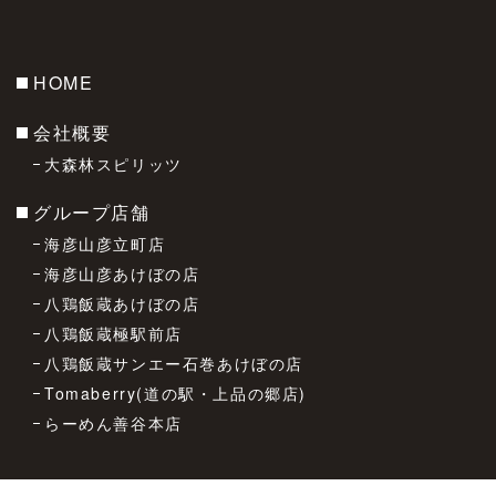
HOME
会社概要
大森林スピリッツ
グループ店舗
海彦山彦立町店
海彦山彦あけぼの店
八鶏飯蔵あけぼの店
八鶏飯蔵極駅前店
八鶏飯蔵サンエー石巻あけぼの店
Tomaberry(道の駅・上品の郷店)
らーめん善谷本店