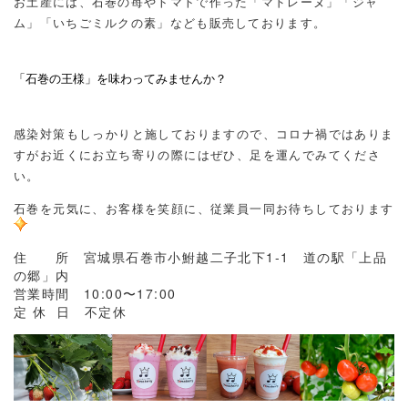
お土産には、石巻の苺やトマトで作った「マドレーヌ」「ジャ
ム」「いちごミルクの素」なども販売しております。
「石巻の王様」を味わってみませんか？
感染対策もしっかりと施しておりますので、コロナ禍ではありま
すがお近くにお立ち寄りの際にはぜひ、足を運んでみてくださ
い。
石巻を元気に、お客様を笑顔に、従業員一同お待ちしております
住 所 宮城県石巻市小鮒越二子北下1-1 道の駅「上品
の郷」内
営業時間 10:00〜17:00
定 休 日 不定休