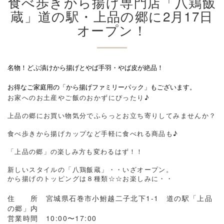
食べ歩きから揚げ専門店「八鶏飯
蔵」道の駅・上品の郷に2月17日
オープン！
名物！どぶ漬けから揚げとやば手羽・やば皮が絶品！
お得なご家庭用の「から揚げファミリーパック」もございます。
お家へのお土産やご飯のおかずにぴったり♪
上品の郷にお買い物気分でふらっとお立ち寄りしてみませんか？
食べ歩きから揚げカップなど手軽に食べれる商品も♪
「上品の郷」の楽しみ方も変わるはず！！
新しいスタイルの「八鶏飯蔵」・・いざオープン。
から揚げのトッピングは８種類☆☆お楽しみに・・
住 所 宮城県石巻市小鮒越二子北下1-1
道の駅「上品
の郷」内
営業時間 10:00〜17:00