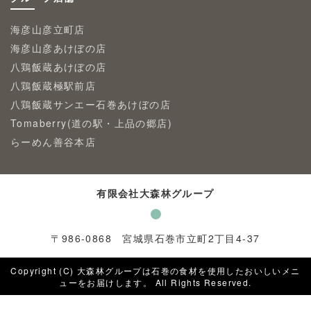
海彦山彦立町店
海彦山彦あけぼの店
八鶏飯蔵あけぼの店
八鶏飯蔵極駅前店
八鶏飯蔵サンエー石巻あけぼの店
Tomaberry(道の駅・上品の郷店)
らーめん善谷本店
有限会社大森林グループ
〒
986-0868
宮城県石巻市立町2丁目4-37
Copyright (C) 大森林グループは石巻の食材を使用したおいしいメニ
ューをお届けします。 All Rights Reserved.