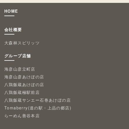
HOME
会社概要
大森林スピリッツ
グループ店舗
海彦山彦立町店
海彦山彦あけぼの店
八鶏飯蔵あけぼの店
八鶏飯蔵極駅前店
八鶏飯蔵サンエー石巻あけぼの店
Tomaberry(道の駅・上品の郷店)
らーめん善谷本店