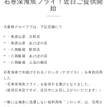
石巻深海魚フライ！近日ご提供開
始
大森林グループでは、下記店舗にて
・海彦山彦 立町店
・
海彦山彦
あけぼの店
・八鶏飯蔵 駅前店
・
八鶏飯蔵
あけぼの店
・八鶏飯蔵
上品の郷店
石巻漁港で水揚げされるノロンボ（ナガヅカ）」を有効活用
した
「石巻深海魚フライ」を提供する運びとなりました。
（提供日未定ですが、近日中にお召し上がりいただます♩）
一般には滅多に流通しない低利用魚「ノロンボ」は、活用さ