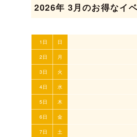
2026年 3月の
お得なイ
1日
日
2日
月
3日
火
4日
水
5日
木
6日
金
7日
土