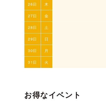
26日
木
27日
金
28日
土
29日
日
30日
月
31日
火
お得なイベント