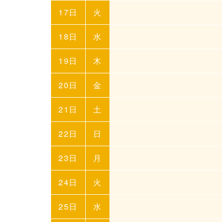
17日
火
18日
水
19日
木
20日
金
21日
土
22日
日
23日
月
24日
火
25日
水