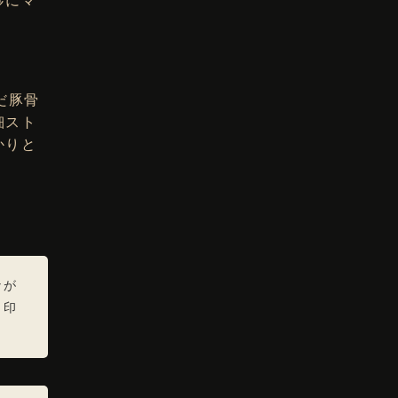
だ豚骨
細スト
かりと
なが
も印