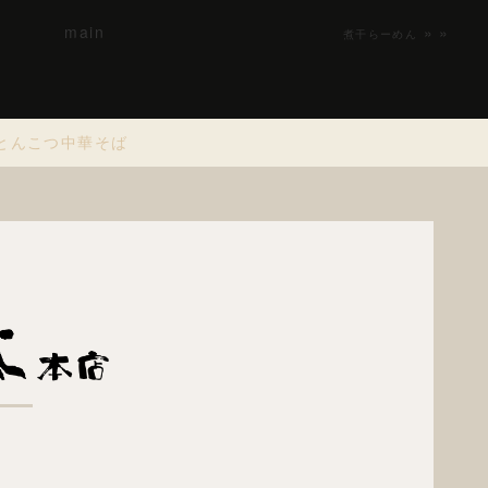
main
»
煮干らーめん
とんこつ中華そば