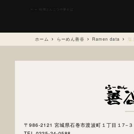
«
味噌とんこつ中華そば
ホーム
らーめん善谷
Ramen data
塩
〒986-2121 宮城県石巻市渡波町１丁目１7−３
TEL.0225-24-0588