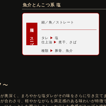
魚介とんこつ系 塩
細／角／ストレート
麺
スープ
タレ
▶
塩
仕上油
▶
煮干、さば
種類
▶
豚骨、魚介
ク〜
味が奥深く、まろやかな塩ダレがその味をさらに引き立て
汁が合わさり、軽やかながらも満足感のある味わいが特徴
し、ツルっとした喉ごしとしっかりした食感がスープと絶