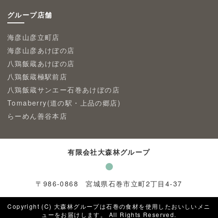
グループ店舗
海彦山彦立町店
海彦山彦あけぼの店
八鶏飯蔵あけぼの店
八鶏飯蔵極駅前店
八鶏飯蔵サンエー石巻あけぼの店
Tomaberry(道の駅・上品の郷店)
らーめん善谷本店
有限会社大森林グループ
〒
986-0868
宮城県石巻市立町2丁目4-37
Copyright (C) 大森林グループは石巻の食材を使用したおいしいメニ
ューをお届けします。 All Rights Reserved.